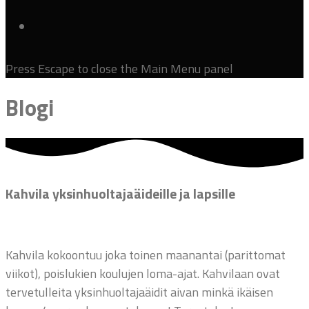
Press Escape to close the Main Menu panel
Blogi
Kahvila yksinhuoltajaäideille ja lapsille
Kahvila kokoontuu joka toinen maanantai (parittomat
viikot), poislukien koulujen loma-ajat. Kahvilaan ovat
tervetulleita yksinhuoltajaäidit aivan minkä ikäisen