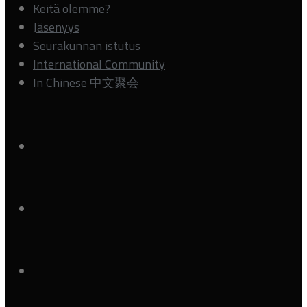
Keitä olemme?
Jäsenyys
Seurakunnan istutus
International Community
In Chinese 中文聚会