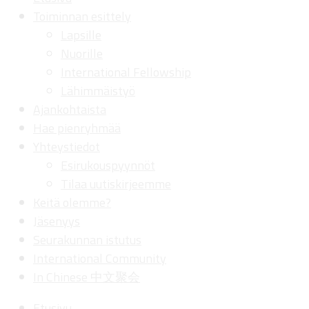
Toiminnan esittely
Lapsille
Nuorille
International Fellowship
Lähimmäistyö
Ajankohtaista
Hae pienryhmää
Yhteystiedot
Esirukouspyynnöt
Tilaa uutiskirjeemme
Keitä olemme?
Jäsenyys
Seurakunnan istutus
International Community
In Chinese 中文聚会
Etusivu