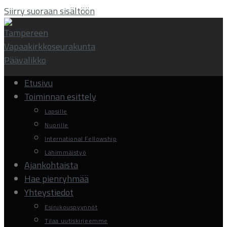
Siirry suoraan sisältöön
Päävalikko
Etusivu
Toiminnan esittely
Lapsille
Nuorille
International Fellowship
Lähimmäistyö
Ajankohtaista
Hae pienryhmää
Yhteystiedot
Esirukouspyynnöt
Tilaa uutiskirjeemme