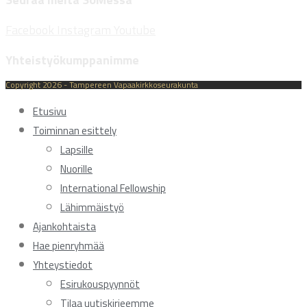
Facebook
Instagram
Youtube
Yhteistyökumppanimme
Copyright 2026 - Tampereen Vapaakirkkoseurakunta
Etusivu
Toiminnan esittely
Lapsille
Nuorille
International Fellowship
Lähimmäistyö
Ajankohtaista
Hae pienryhmää
Yhteystiedot
Esirukouspyynnöt
Tilaa uutiskirjeemme