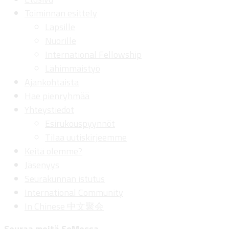
Toiminnan esittely
Lapsille
Nuorille
International Fellowship
Lähimmäistyö
Ajankohtaista
Hae pienryhmää
Yhteystiedot
Esirukouspyynnöt
Tilaa uutiskirjeemme
Keitä olemme?
Jäsenyys
Seurakunnan istutus
International Community
In Chinese 中文聚会
Seuraa meitä SoMessa