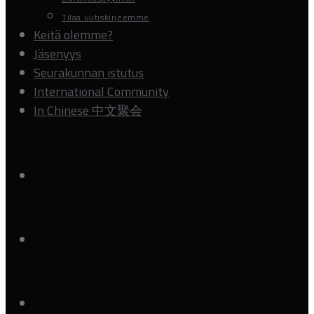
Tilaa uutiskirjeemme
Keitä olemme?
Jäsenyys
Seurakunnan istutus
International Community
In Chinese 中文聚会