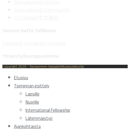
Seurakunnan istutus
International Community
In Chinese 中文聚会
Seuraa meitä SoMessa
Facebook
Instagram
Youtube
Yhteistyökumppanimme
Copyright 2026 - Tampereen Vapaakirkkoseurakunta
Etusivu
Toiminnan esittely
Lapsille
Nuorille
International Fellowship
Lähimmäistyö
Ajankohtaista