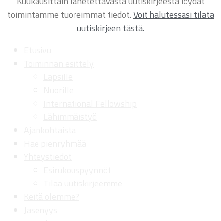
Kuukausittain lähetettävästä uutiskirjeestä löydät
toimintamme tuoreimmat tiedot.
Voit halutessasi tilata
uutiskirjeen tästä.
Etusivu
Toiminnan esittely
Lapsille
Nuorille
International Fellowship
Lähimmäistyö
Ajankohtaista
Hae pienryhmää
Yhteystiedot
Esirukouspyynnöt
Tilaa uutiskirjeemme
Keitä olemme?
Jäsenyys