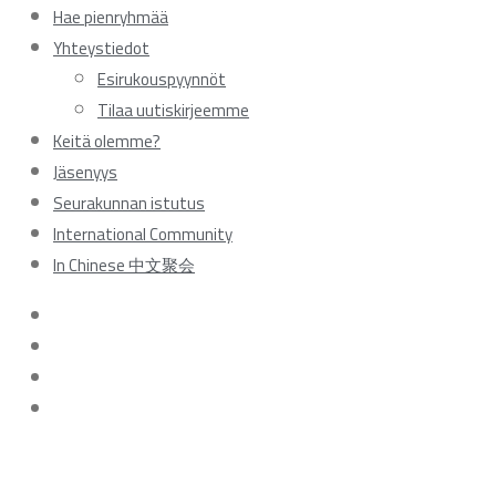
Hae pienryhmää
Yhteystiedot
Esirukouspyynnöt
Tilaa uutiskirjeemme
Keitä olemme?
Jäsenyys
Seurakunnan istutus
International Community
In Chinese 中文聚会