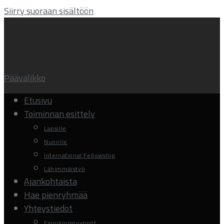
Siirry suoraan sisältöön
Päävalikko
Etusivu
Toiminnan esittely
Lapsille
Nuorille
International Fellowship
Lähimmäistyö
Ajankohtaista
Hae pienryhmää
Yhteystiedot
Esirukouspyynnöt