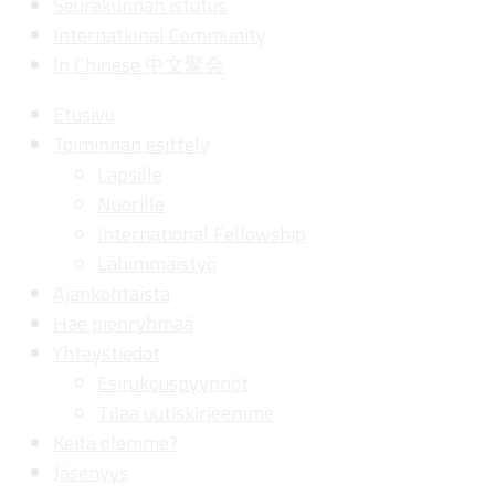
Seurakunnan istutus
International Community
In Chinese 中文聚会
Etusivu
Toiminnan esittely
Lapsille
Nuorille
International Fellowship
Lähimmäistyö
Ajankohtaista
Hae pienryhmää
Yhteystiedot
Esirukouspyynnöt
Tilaa uutiskirjeemme
Keitä olemme?
Jäsenyys