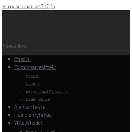
Siirry suoraan sisältöön
Päävalikko
Etusivu
Toiminnan esittely
Lapsille
Nuorille
International Fellowship
Lähimmäistyö
Ajankohtaista
Hae pienryhmää
Yhteystiedot
Esirukouspyynnöt