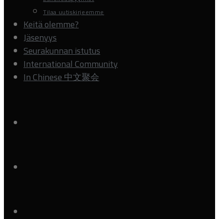
Tilaa uutiskirjeemme
Keitä olemme?
Jäsenyys
Seurakunnan istutus
International Community
In Chinese 中文聚会