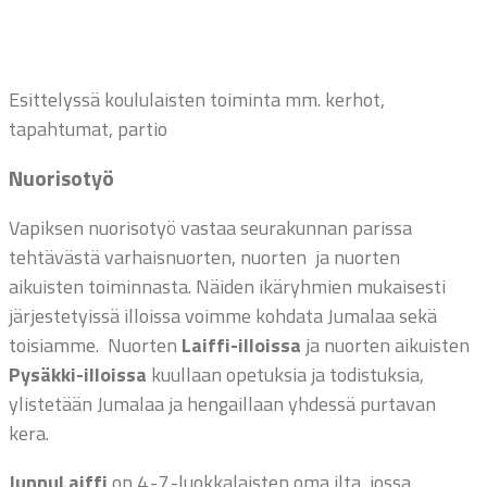
Esittelyssä koululaisten toiminta mm. kerhot,
tapahtumat, partio
Nuorisotyö
Vapiksen nuorisotyö vastaa seurakunnan parissa
tehtävästä varhaisnuorten, nuorten ja nuorten
aikuisten toiminnasta. Näiden ikäryhmien mukaisesti
järjestetyissä illoissa voimme kohdata Jumalaa sekä
toisiamme. Nuorten
Laiffi-illoissa
ja nuorten aikuisten
Pysäkki-illoissa
kuullaan opetuksia ja todistuksia,
ylistetään Jumalaa ja hengaillaan yhdessä purtavan
kera.
JunnuLaiffi
on 4.-7.-luokkalaisten oma ilta, jossa