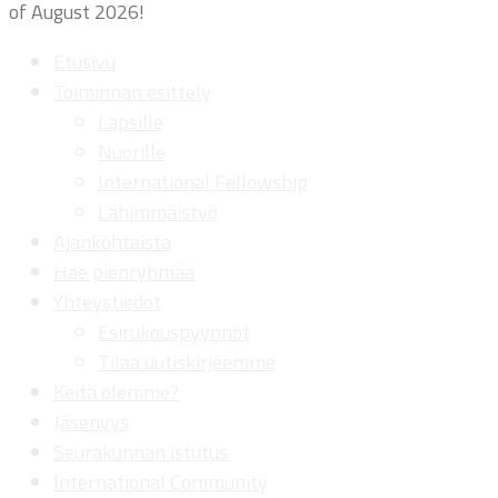
of August 2026!
Etusivu
Toiminnan esittely
Lapsille
Nuorille
International Fellowship
Lähimmäistyö
Ajankohtaista
Hae pienryhmää
Yhteystiedot
Esirukouspyynnöt
Tilaa uutiskirjeemme
Keitä olemme?
Jäsenyys
Seurakunnan istutus
International Community