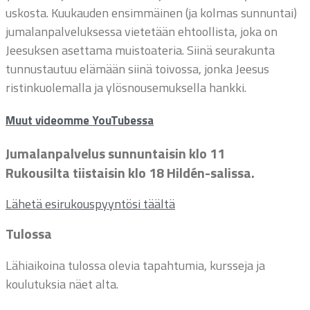
uskosta. Kuukauden ensimmäinen (ja kolmas sunnuntai)
jumalanpalveluksessa vietetään ehtoollista, joka on
Jeesuksen asettama muistoateria. Siinä seurakunta
tunnustautuu elämään siinä toivossa, jonka Jeesus
ristinkuolemalla ja ylösnousemuksella hankki.
Muut videomme YouTubessa
Jumalanpalvelus sunnuntaisin klo 11
Rukousilta tiistaisin klo 18 Hildén-salissa.
Lähetä esirukouspyyntösi täältä
Tulossa
Lähiaikoina tulossa olevia tapahtumia, kursseja ja
koulutuksia näet alta.