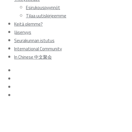
Esirukouspyynnöt
Tilaa uutiskirjeemme
Keitä olemme?
Jäsenyys
Seurakunnan istutus
International Community
In Chinese 中文聚会