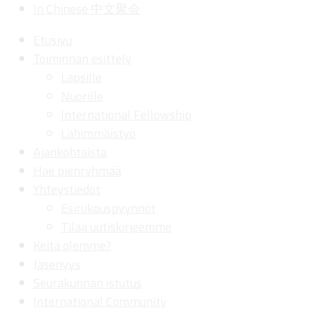
In Chinese 中文聚会
Etusivu
Toiminnan esittely
Lapsille
Nuorille
International Fellowship
Lähimmäistyö
Ajankohtaista
Hae pienryhmää
Yhteystiedot
Esirukouspyynnöt
Tilaa uutiskirjeemme
Keitä olemme?
Jäsenyys
Seurakunnan istutus
International Community