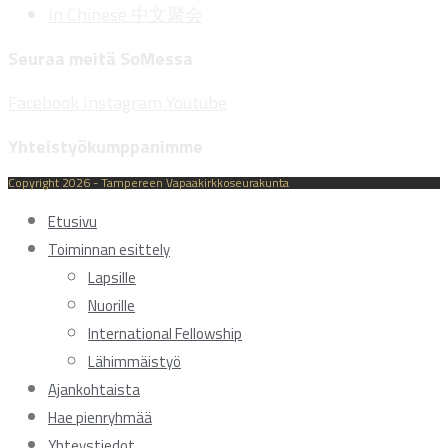
In Chinese 中文聚会
Seuraa meitä SoMessa
Facebook
Instagram
Youtube
Yhteistyökumppanimme
Copyright 2026 - Tampereen Vapaakirkkoseurakunta
Etusivu
Toiminnan esittely
Lapsille
Nuorille
International Fellowship
Lähimmäistyö
Ajankohtaista
Hae pienryhmää
Yhteystiedot