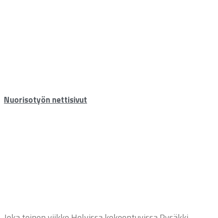
Nuorisotyön nettisivut
Joka toinen viikko Holvissa kokoontuvissa Pysäkki-