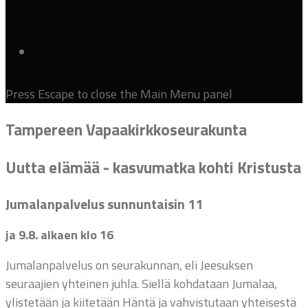
Press Escape to close the Main Menu panel
Tampereen Vapaakirkkoseurakunta
Uutta elämää - kasvumatka kohti Kristusta
Jumalanpalvelus sunnuntaisin 11
ja 9.8. alkaen klo 16
Jumalanpalvelus on seurakunnan, eli Jeesuksen
seuraajien yhteinen juhla. Siellä kohdataan Jumalaa,
ylistetään ja kiitetään Häntä ja vahvistutaan yhteisestä