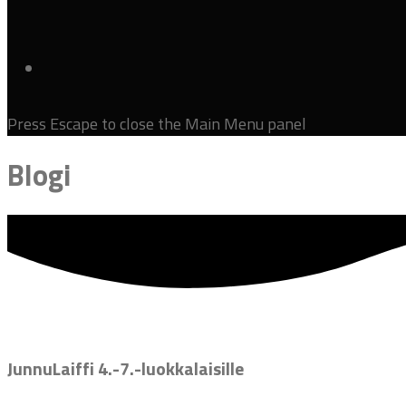
Press Escape to close the Main Menu panel
Blogi
JunnuLaiffi 4.-7.-luokkalaisille