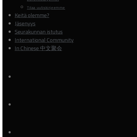
Tilaa uutiskirjeemme
Keitä olemme?
Jäsenyys
Seurakunnan istutus
International Community
In Chinese 中文聚会