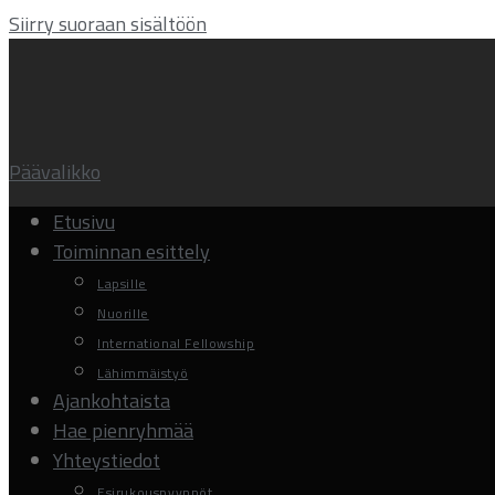
Siirry suoraan sisältöön
Päävalikko
Etusivu
Toiminnan esittely
Lapsille
Nuorille
International Fellowship
Lähimmäistyö
Ajankohtaista
Hae pienryhmää
Yhteystiedot
Esirukouspyynnöt