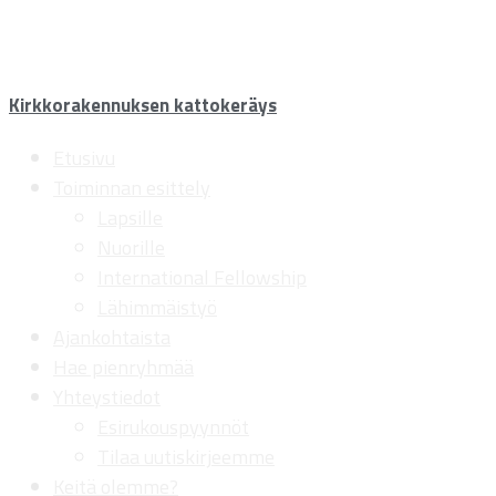
Kirkkorakennuksen kattokeräys
Etusivu
Toiminnan esittely
Lapsille
Nuorille
International Fellowship
Lähimmäistyö
Ajankohtaista
Hae pienryhmää
Yhteystiedot
Esirukouspyynnöt
Tilaa uutiskirjeemme
Keitä olemme?