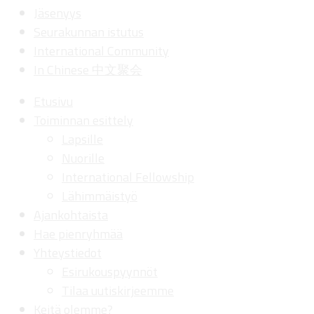
Jäsenyys
Seurakunnan istutus
International Community
In Chinese 中文聚会
Etusivu
Toiminnan esittely
Lapsille
Nuorille
International Fellowship
Lähimmäistyö
Ajankohtaista
Hae pienryhmää
Yhteystiedot
Esirukouspyynnöt
Tilaa uutiskirjeemme
Keitä olemme?